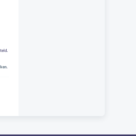
teld.
rken
.