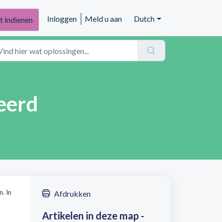
Inloggen
Meld u aan
Dutch
t indienen
eerd
. In
Afdrukken
Artikelen in deze map -