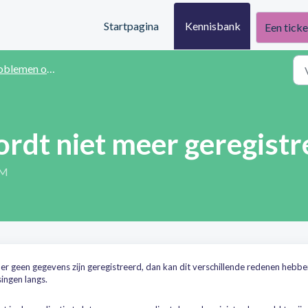
Startpagina
Kennisbank
Een ticke
lemen oplossen
ordt niet meer geregistr
PM
 er geen gegevens zijn geregistreerd, dan kan dit verschillende redenen hebben
singen langs.