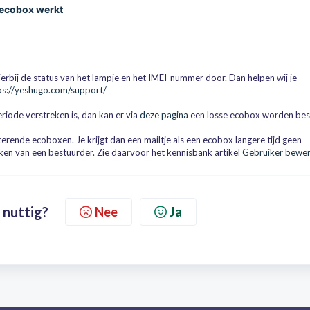
e ecobox werkt
erbij de status van het lampje en het IMEI-nummer door. Dan helpen wij je
ps://yeshugo.com/support/
riode verstreken is, dan kan er via
deze pagina
een losse ecobox worden bes
cerende ecoboxen. Je krijgt dan een mailtje als een ecobox langere tijd geen
ken van een bestuurder. Zie daarvoor het kennisbank artikel
Gebruiker bewe
 nuttig?
Nee
Ja