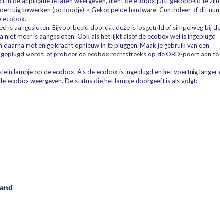
in de applicatie te laten weergeven, dient de ecobox juist gekoppeld te zijn
 > Voertuig bewerken (potloodje) > Gekoppelde hardware. Controleer of dit n
e ecobox.
 is aangesloten. Bijvoorbeeld doordat deze is losgetrild of simpelweg bij d
 niet meer is aangesloten. Ook als het lijkt alsof de ecobox wel is ingeplugd
m daarna met enige kracht opnieuw in te pluggen. Maak je gebruik van een
ngeplugd wordt, of probeer de ecobox rechtstreeks op de OBD-poort aan te
n klein lampje op de ecobox. Als de ecobox is ingeplugd en het voertuig langer
 de ecobox weergeven. De status die het lampje doorgeeft is als volgt:
tand