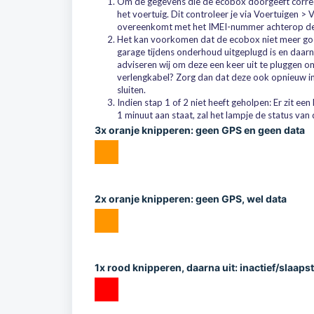
Om de gegevens die de ecobox doorgeeft correct 
het voertuig. Dit controleer je via Voertuigen
overeenkomt met het IMEI-nummer achterop d
Het kan voorkomen dat de ecobox niet meer goed
garage tijdens onderhoud uitgeplugd is en daarna
adviseren wij om deze een keer uit te pluggen o
verlengkabel? Zorg dan dat deze ook opnieuw i
sluiten.
Indien stap 1 of 2 niet heeft geholpen: Er zit ee
1 minuut aan staat, zal het lampje de status van
3x oranje knipperen: geen GPS en geen data
2x oranje knipperen: geen GPS, wel data
1x rood knipperen, daarna uit: inactief/slaaps