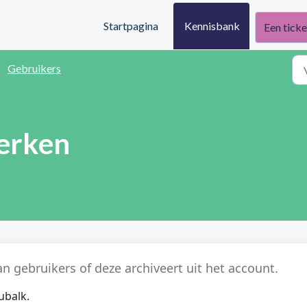
Startpagina
Kennisbank
Een ticke
Gebruikers
erken
n gebruikers of deze archiveert uit het account.
ubalk.