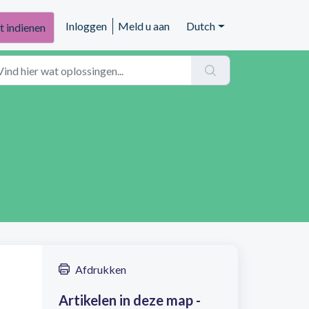
Inloggen
Meld u aan
Dutch
t indienen
Afdrukken
Artikelen in deze map -