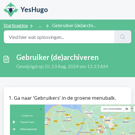
Doorgaan naar hoofdinhoud
YesHugo
Startpagina
...
Gebruiker (de)archiveren
Gebruiker (de)archiveren
Gewijzigd op Di, 13 Aug, 2024 om 11:23 AM
1. Ga naar ‘Gebruikers’ in de groene menubalk.